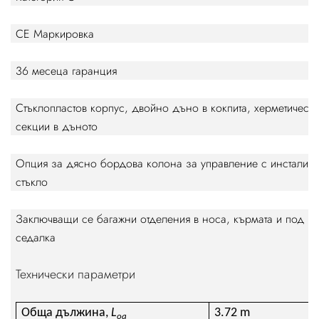
CE
Маркировка
36
месеца гаранция
Стъклопластов корпус, двойно дъно в кокпита, херметическ
секции в дъното
Опция за дясно бордова колона за управление с инсталир
стъкло
Заключващи се багажни отделения в носа, кърмата и под ка
седалка
Технически параметри
Обща дължина
,
L
3.72 m
oa