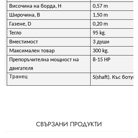
Височина на борда, H
0,57 m
Широчина, B
1,50 m
Газене, D
0,20 m
Тегло
95 kg.
Вместимост
3 души
Максимален товар
300 kg.
Препоръчителна мощност на
8-15 HP
двигателя
Транец
S(shaft). Къс ботуш
СВЪРЗАНИ ПРОДУКТИ