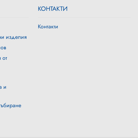
КОНТАКТИ
Контакти
ни изделия
лов
 от
а и
събиране