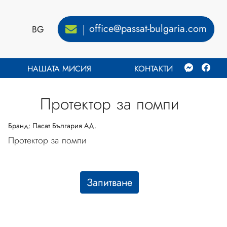
office@passat-bulgaria.com
BG
│
НАШАТА МИСИЯ
КОНТАКТИ
Протектор за помпи
Бранд:
Пасат България АД.
Протектор за помпи
Запитване